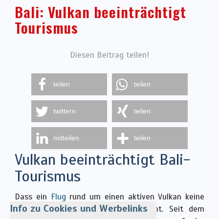
Bali: Vulkan beeinträchtigt
Tourismus
Diesen Beitrag teilen!
teilen
teilen
twittern
teilen
mitteilen
teilen
Vulkan beeinträchtigt Bali-
Tourismus
Dass ein
Flug
rund um einen aktiven Vulkan keine
Info zu Cookies und Werbelinks
gute Idee ist, ist hinlänglich bekannt. Seit dem