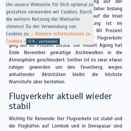
Ausbruch des Vulkans Mount Agung auf der
Um unsere Webseite für Dich optimal zu
indonesischen Ferieninsel Bali, sollen daher bislang
gestalten verwenden wir Cookies. Durch
rund eine Million Besucher weniger auf die Insel
die weitere Nutzung der Webseite
gekommen sein. Die Hotelauslastung ist im
stimmst Du der Verwendung von
Vergleich zum Vorjahreszeitraum von 80 Prozent
Cookies zu.
> Weitere Informationen zu
auf 15 bis 25 Prozent gesunken. Der Flugverkehr
Cookies <
O.K., verstanden
ging um 30 Prozent zurück. Der Mount Agung hat
Ende November gewaltige Aschewolken in die
Atmosphäre geschleudert. Seither ist es zwar etwas
ruhiger geworden um den Feuerberg, wegen
anhaltender Aktivitäten bleibt die höchste
Warnstufe aber bestehen.
Flugverkehr aktuell wieder
stabil
Wichtig für Reisende: Der Flugverkehr ist stabil und
die Flughäfen auf Lombok und in Denspasar sind