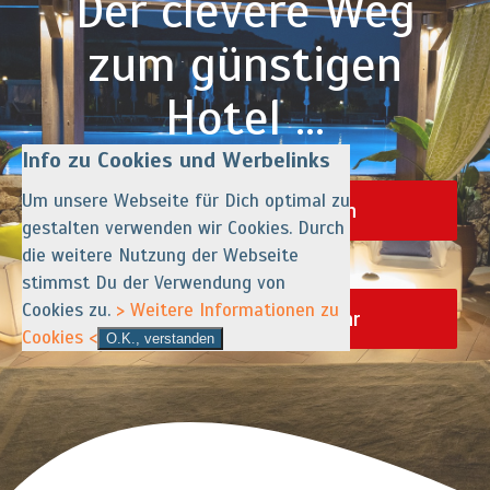
Der clevere Weg
zum günstigen
Hotel …
Info zu Cookies und Werbelinks
Um unsere Webseite für Dich optimal zu
Hotelpreisvergleich
gestalten verwenden wir Cookies. Durch
die weitere Nutzung der Webseite
stimmst Du der Verwendung von
Cookies zu.
> Weitere Informationen zu
Hotelportale & mehr
Cookies <
O.K., verstanden