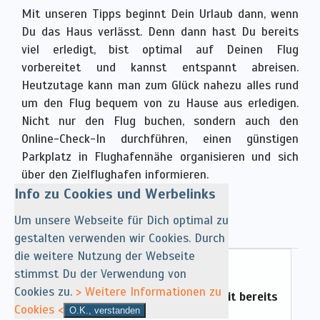
Mit unseren Tipps beginnt Dein Urlaub dann, wenn
Du das Haus verlässt. Denn dann hast Du bereits
viel erledigt, bist optimal auf Deinen Flug
vorbereitet und kannst entspannt abreisen.
Heutzutage kann man zum Glück nahezu alles rund
um den Flug bequem von zu Hause aus erledigen.
Nicht nur den Flug buchen, sondern auch den
Online-Check-In durchführen, einen günstigen
Parkplatz in Flughafennähe organisieren und sich
über den Zielflughafen informieren.
Info zu Cookies und Werbelinks
Um unsere Webseite für Dich optimal zu
Themen rund um den Flug
gestalten verwenden wir Cookies. Durch
die weitere Nutzung der Webseite
Online-Check-In
stimmst Du der Verwendung von
Cookies zu.
> Weitere Informationen zu
So nutzt Du bequem die Möglichkeit bereits
Cookies <
O.K., verstanden
von zu Hause aus einzuchecken.